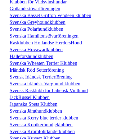
Klubben för Vildsvinshundar
Gotlandsstövarföreningen
Svenska Basset Griffon Vendeen klubben
Svenska Greyhoundklubben
Svenska Polarhundklubben
Svenska Hamiltonstövarföreningen
Rasklubben Hollandse HerdersHond
Svenska Hovawartklubben
Hälleforshundklubben
Svenska Wheaten Terrier Klubben
Irländsk Röd Setterförening
Svensk Irländsk Terrierförening
Svenska irländsk Varghund klubben
Svensk Rasklubb för Italiensk Vinthund
JackRussellKlubben
Japanska Spets Klubben
Svenska Jämthundklubben
Svenska Kerry blue terrier klubben
Svenska Kooikerhondjeklubben
Svenska Kromfohrländerklubben
Svenska Kuvasz Klubben