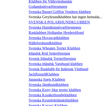
Klubben för Vildsvinshundar
Gotlandsstövarföreningen
Svenska Basset Griffon Vendeen klubben
Svenska Greyhoundklubben har ingen hemsida...
SVENSKA POLARHUNDKLUBBEN
Svenska Hamiltonstövarföreningen
Rasklubben Hollandse HerdersHond
Svenska Hovawartklubben
Hälleforshundklubben
Svenska Wheaten Terrier Klubben
Irländsk Röd Setterförening
Svensk Irländsk Terrierförening
Svenska irländsk Varghund klubben
Svensk Rasklubb för Italiensk Vinthund
JackRussellKlubben
Japanska Spets Klubben
Svenska Jämthundklubben
Svenska Kerry blue terrier klubben
Svenska Kooikerhondjeklubben
Svenska Kromfohrländerklubben
Svenska Kuvasz Klubben