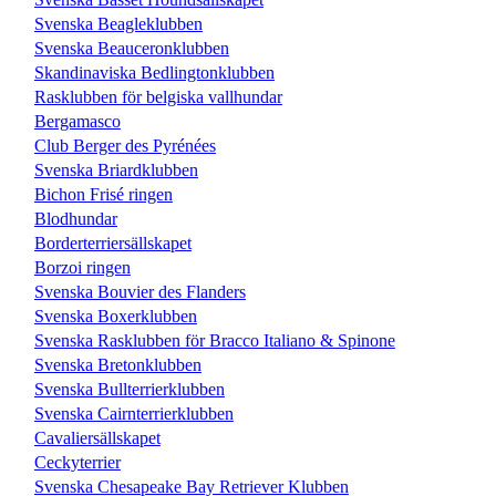
Svenska Beagleklubben
Svenska Beauceronklubben
Skandinaviska Bedlingtonklubben
Rasklubben för belgiska vallhundar
Bergamasco
Club Berger des Pyrénées
Svenska Briardklubben
Bichon Frisé ringen
Blodhundar
Borderterriersällskapet
Borzoi ringen
Svenska Bouvier des Flanders
Svenska Boxerklubben
Svenska Rasklubben för Bracco Italiano & Spinone
Svenska Bretonklubben
Svenska Bullterrierklubben
Svenska Cairnterrierklubben
Cavaliersällskapet
Ceckyterrier
Svenska Chesapeake Bay Retriever Klubben