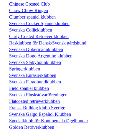
Chinese Crested Club
Chow Chow Ringen
Clumber spaniel klubben
Svenska Cocker Spanielklubben
Svenska Collieklubben
Curly Coated Retriever klubben
Rasklubben för Dansk/Svensk gårdshund
Svenska Dobermannklubben
Svenska Dogo Argentino klubben
Svenska Stabyhounklubben
Springerklubben
Svenska Eurasierklubben
Svenska Faraohundklubben
Field spaniel klubben
Svenska Finskstövarföreningen
Flatcoated retrieverklubben
Fransk Bulldog klubb Sverige
Svenska Galgo Español Klubben
Specialklubb för Kontinentala fågelhundar
Golden Retriverklubben