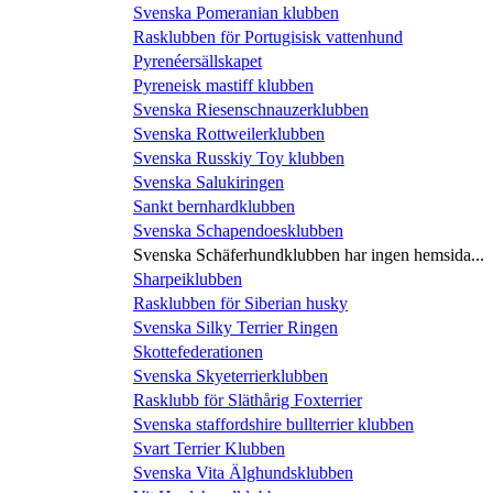
Svenska Pomeranian klubben
Rasklubben för Portugisisk vattenhund
Pyrenéersällskapet
Pyreneisk mastiff klubben
Svenska Riesenschnauzerklubben
Svenska Rottweilerklubben
Svenska Russkiy Toy klubben
Svenska Salukiringen
Sankt bernhardklubben
Svenska Schapendoesklubben
Svenska Schäferhundklubben har ingen hemsida...
Sharpeiklubben
Rasklubben för Siberian husky
Svenska Silky Terrier Ringen
Skottefederationen
Svenska Skyeterrierklubben
Rasklubb för Släthårig Foxterrier
Svenska staffordshire bullterrier klubben
Svart Terrier Klubben
Svenska Vita Älghundsklubben