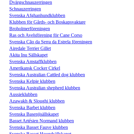
Dvärgschnauzerringen
Schnauzerringen
Svenska Afghanhundklubben
Klubben för Gårds- och Boskapsvaktare
Broholmerföreningen
Ras och Avelsförening för Cane Corso
Svenska Cão da Serra da Estrela föreningen
Airedale Terrier Gillet
Akita Inu Sällskapet
Svenska Amstaffklubben
Amerikansk Cocker Cirkel
Svenska Australian Cattled dog klubben
Svenska Kelpie klubben
Svenska Australian shepherd klubben
Aussieklubben
Azawakh & Sloughi klubben
Svenska Barbet klubben
Svenska Basenjisällskapet
Basset Artésien Normand klubben
Svenska Basset Fauve klubben
Svenska Basset Houndsällskapet