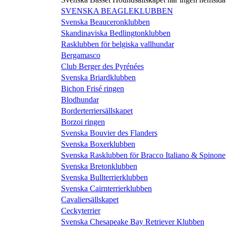
SVENSKA BEAGLEKLUBBEN
Svenska Beauceronklubben
Skandinaviska Bedlingtonklubben
Rasklubben för belgiska vallhundar
Bergamasco
Club Berger des Pyrénées
Svenska Briardklubben
Bichon Frisé ringen
Blodhundar
Borderterriersällskapet
Borzoi ringen
Svenska Bouvier des Flanders
Svenska Boxerklubben
Svenska Rasklubben för Bracco Italiano & Spinone
Svenska Bretonklubben
Svenska Bullterrierklubben
Svenska Cairnterrierklubben
Cavaliersällskapet
Ceckyterrier
Svenska Chesapeake Bay Retriever Klubben