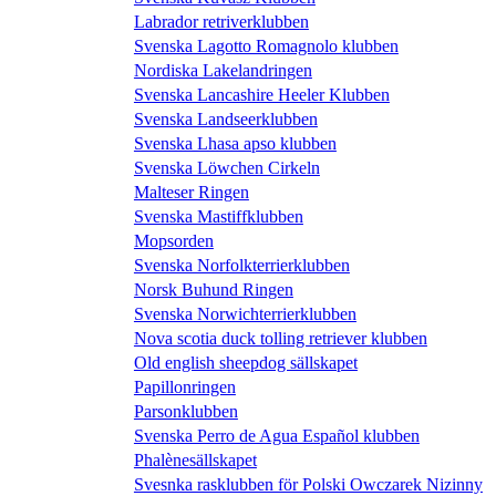
Labrador retriverklubben
Svenska Lagotto Romagnolo klubben
Nordiska Lakelandringen
Svenska Lancashire Heeler Klubben
Svenska Landseerklubben
Svenska Lhasa apso klubben
Svenska Löwchen Cirkeln
Malteser Ringen
Svenska Mastiffklubben
Mopsorden
Svenska Norfolkterrierklubben
Norsk Buhund Ringen
Svenska Norwichterrierklubben
Nova scotia duck tolling retriever klubben
Old english sheepdog sällskapet
Papillonringen
Parsonklubben
Svenska Perro de Agua Español klubben
Phalènesällskapet
Svesnka rasklubben för Polski Owczarek Nizinny