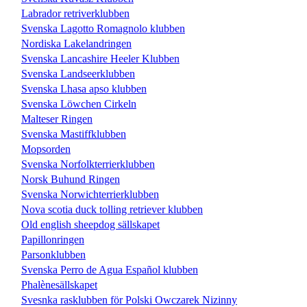
Labrador retriverklubben
Svenska Lagotto Romagnolo klubben
Nordiska Lakelandringen
Svenska Lancashire Heeler Klubben
Svenska Landseerklubben
Svenska Lhasa apso klubben
Svenska Löwchen Cirkeln
Malteser Ringen
Svenska Mastiffklubben
Mopsorden
Svenska Norfolkterrierklubben
Norsk Buhund Ringen
Svenska Norwichterrierklubben
Nova scotia duck tolling retriever klubben
Old english sheepdog sällskapet
Papillonringen
Parsonklubben
Svenska Perro de Agua Español klubben
Phalènesällskapet
Svesnka rasklubben för Polski Owczarek Nizinny