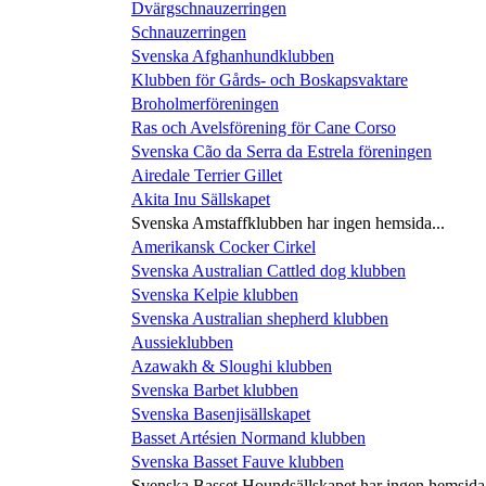
Dvärgschnauzerringen
Schnauzerringen
Svenska Afghanhundklubben
Klubben för Gårds- och Boskapsvaktare
Broholmerföreningen
Ras och Avelsförening för Cane Corso
Svenska Cão da Serra da Estrela föreningen
Airedale Terrier Gillet
Akita Inu Sällskapet
Svenska Amstaffklubben har ingen hemsida...
Amerikansk Cocker Cirkel
Svenska Australian Cattled dog klubben
Svenska Kelpie klubben
Svenska Australian shepherd klubben
Aussieklubben
Azawakh & Sloughi klubben
Svenska Barbet klubben
Svenska Basenjisällskapet
Basset Artésien Normand klubben
Svenska Basset Fauve klubben
Svenska Basset Houndsällskapet har ingen hemsida.