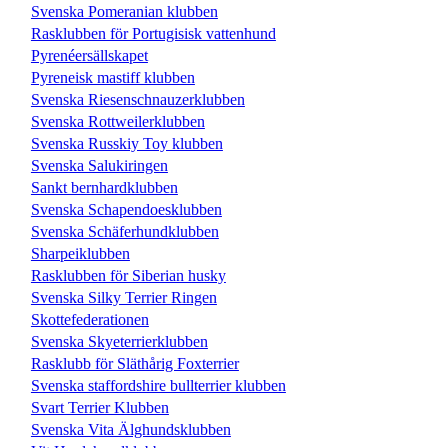
Svenska Pomeranian klubben
Rasklubben för Portugisisk vattenhund
Pyrenéersällskapet
Pyreneisk mastiff klubben
Svenska Riesenschnauzerklubben
Svenska Rottweilerklubben
Svenska Russkiy Toy klubben
Svenska Salukiringen
Sankt bernhardklubben
Svenska Schapendoesklubben
Svenska Schäferhundklubben
Sharpeiklubben
Rasklubben för Siberian husky
Svenska Silky Terrier Ringen
Skottefederationen
Svenska Skyeterrierklubben
Rasklubb för Släthårig Foxterrier
Svenska staffordshire bullterrier klubben
Svart Terrier Klubben
Svenska Vita Älghundsklubben