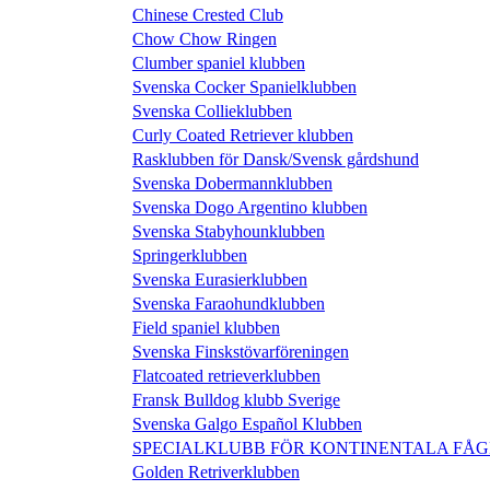
Chinese Crested Club
Chow Chow Ringen
Clumber spaniel klubben
Svenska Cocker Spanielklubben
Svenska Collieklubben
Curly Coated Retriever klubben
Rasklubben för Dansk/Svensk gårdshund
Svenska Dobermannklubben
Svenska Dogo Argentino klubben
Svenska Stabyhounklubben
Springerklubben
Svenska Eurasierklubben
Svenska Faraohundklubben
Field spaniel klubben
Svenska Finskstövarföreningen
Flatcoated retrieverklubben
Fransk Bulldog klubb Sverige
Svenska Galgo Español Klubben
SPECIALKLUBB FÖR KONTINENTALA FÅ
Golden Retriverklubben