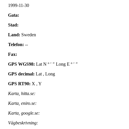
1999-11-30
Gata:
Stad:
Land:
Sweden
Telefon:
--
Fax:
GPS WGS98:
Lat N º ′ ″ Long E º ′ ″
GPS decimal:
Lat , Long
GPS RT90:
X , Y
Karta, hitta.se:
Karta, eniro.se:
Karta, google.se:
Vägbeskrivning: