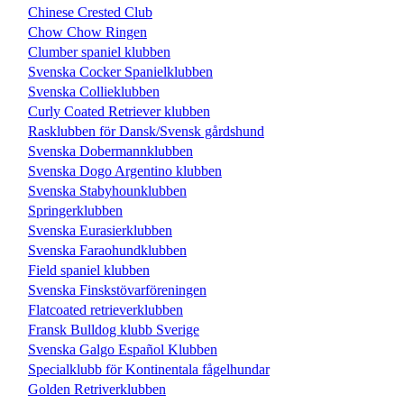
Chinese Crested Club
Chow Chow Ringen
Clumber spaniel klubben
Svenska Cocker Spanielklubben
Svenska Collieklubben
Curly Coated Retriever klubben
Rasklubben för Dansk/Svensk gårdshund
Svenska Dobermannklubben
Svenska Dogo Argentino klubben
Svenska Stabyhounklubben
Springerklubben
Svenska Eurasierklubben
Svenska Faraohundklubben
Field spaniel klubben
Svenska Finskstövarföreningen
Flatcoated retrieverklubben
Fransk Bulldog klubb Sverige
Svenska Galgo Español Klubben
Specialklubb för Kontinentala fågelhundar
Golden Retriverklubben