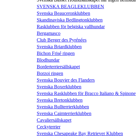
SVENSKA BEAGLEKLUBBEN
Svenska Beauceronklubben
Skandinaviska Bedlingtonklubben
Rasklubben för belgiska vallhundar
Bergamasco
Club Berger des Pyrénées
Svenska Briardklubben
Bichon Frisé ringen
Blodhundar
Borderterriersällskapet
Borzoi ringen
Svenska Bouvier des Flanders
Svenska Boxerklubben
Svenska Rasklubben för Bracco Italiano & Spinone
Svenska Bretonklubben
Svenska Bullterrierklubben
Svenska Cairnterrierklubben
Cavaliersällskapet
Ceckyterrier
Svenska Chesapeake Bay Retriever Klubben