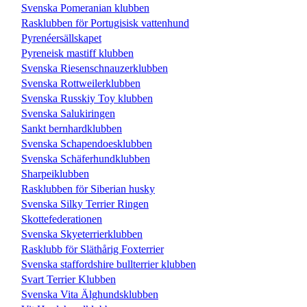
Svenska Pomeranian klubben
Rasklubben för Portugisisk vattenhund
Pyrenéersällskapet
Pyreneisk mastiff klubben
Svenska Riesenschnauzerklubben
Svenska Rottweilerklubben
Svenska Russkiy Toy klubben
Svenska Salukiringen
Sankt bernhardklubben
Svenska Schapendoesklubben
Svenska Schäferhundklubben
Sharpeiklubben
Rasklubben för Siberian husky
Svenska Silky Terrier Ringen
Skottefederationen
Svenska Skyeterrierklubben
Rasklubb för Släthårig Foxterrier
Svenska staffordshire bullterrier klubben
Svart Terrier Klubben
Svenska Vita Älghundsklubben