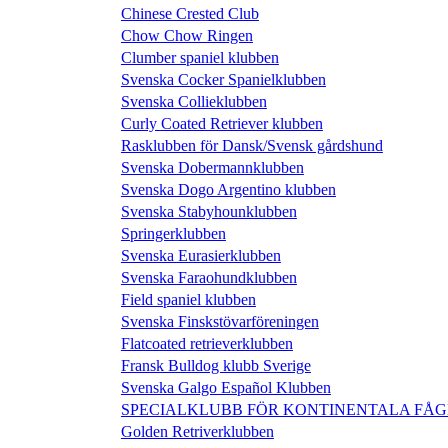
Chinese Crested Club
Chow Chow Ringen
Clumber spaniel klubben
Svenska Cocker Spanielklubben
Svenska Collieklubben
Curly Coated Retriever klubben
Rasklubben för Dansk/Svensk gårdshund
Svenska Dobermannklubben
Svenska Dogo Argentino klubben
Svenska Stabyhounklubben
Springerklubben
Svenska Eurasierklubben
Svenska Faraohundklubben
Field spaniel klubben
Svenska Finskstövarföreningen
Flatcoated retrieverklubben
Fransk Bulldog klubb Sverige
Svenska Galgo Español Klubben
SPECIALKLUBB FÖR KONTINENTALA FÅ
Golden Retriverklubben