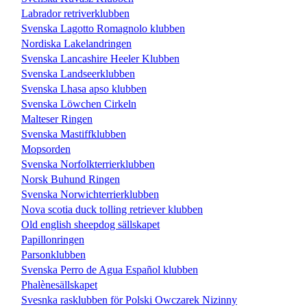
Labrador retriverklubben
Svenska Lagotto Romagnolo klubben
Nordiska Lakelandringen
Svenska Lancashire Heeler Klubben
Svenska Landseerklubben
Svenska Lhasa apso klubben
Svenska Löwchen Cirkeln
Malteser Ringen
Svenska Mastiffklubben
Mopsorden
Svenska Norfolkterrierklubben
Norsk Buhund Ringen
Svenska Norwichterrierklubben
Nova scotia duck tolling retriever klubben
Old english sheepdog sällskapet
Papillonringen
Parsonklubben
Svenska Perro de Agua Español klubben
Phalènesällskapet
Svesnka rasklubben för Polski Owczarek Nizinny