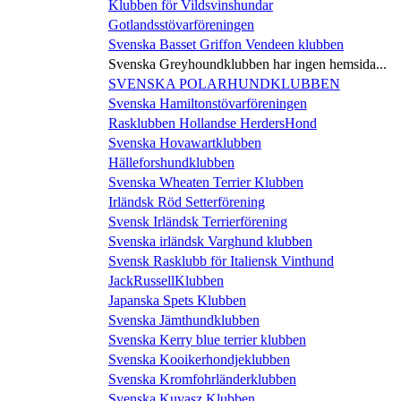
Klubben för Vildsvinshundar
Gotlandsstövarföreningen
Svenska Basset Griffon Vendeen klubben
Svenska Greyhoundklubben har ingen hemsida...
SVENSKA POLARHUNDKLUBBEN
Svenska Hamiltonstövarföreningen
Rasklubben Hollandse HerdersHond
Svenska Hovawartklubben
Hälleforshundklubben
Svenska Wheaten Terrier Klubben
Irländsk Röd Setterförening
Svensk Irländsk Terrierförening
Svenska irländsk Varghund klubben
Svensk Rasklubb för Italiensk Vinthund
JackRussellKlubben
Japanska Spets Klubben
Svenska Jämthundklubben
Svenska Kerry blue terrier klubben
Svenska Kooikerhondjeklubben
Svenska Kromfohrländerklubben
Svenska Kuvasz Klubben