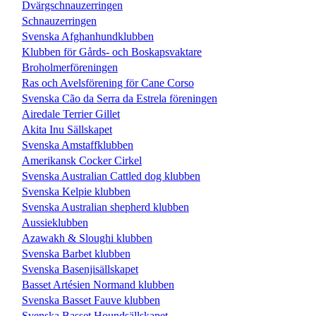
Dvärgschnauzerringen
Schnauzerringen
Svenska Afghanhundklubben
Klubben för Gårds- och Boskapsvaktare
Broholmerföreningen
Ras och Avelsförening för Cane Corso
Svenska Cão da Serra da Estrela föreningen
Airedale Terrier Gillet
Akita Inu Sällskapet
Svenska Amstaffklubben
Amerikansk Cocker Cirkel
Svenska Australian Cattled dog klubben
Svenska Kelpie klubben
Svenska Australian shepherd klubben
Aussieklubben
Azawakh & Sloughi klubben
Svenska Barbet klubben
Svenska Basenjisällskapet
Basset Artésien Normand klubben
Svenska Basset Fauve klubben
Svenska Basset Houndsällskapet