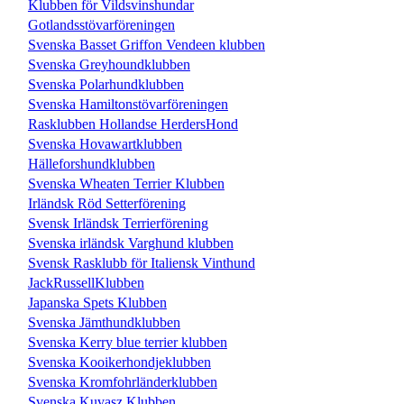
Klubben för Vildsvinshundar
Gotlandsstövarföreningen
Svenska Basset Griffon Vendeen klubben
Svenska Greyhoundklubben
Svenska Polarhundklubben
Svenska Hamiltonstövarföreningen
Rasklubben Hollandse HerdersHond
Svenska Hovawartklubben
Hälleforshundklubben
Svenska Wheaten Terrier Klubben
Irländsk Röd Setterförening
Svensk Irländsk Terrierförening
Svenska irländsk Varghund klubben
Svensk Rasklubb för Italiensk Vinthund
JackRussellKlubben
Japanska Spets Klubben
Svenska Jämthundklubben
Svenska Kerry blue terrier klubben
Svenska Kooikerhondjeklubben
Svenska Kromfohrländerklubben
Svenska Kuvasz Klubben