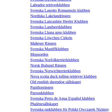
Labrador retriverklubben
Svenska Lagotto Romagnolo klubben
Nordiska Lakelandringen
Svenska Lancashire Heeler Klubben
Svenska Landseerklubben
Svenska Lhasa apso klubben
Svenska Löwchen Cirkeln
Malteser Ringen
Svenska Mastiffklubben
Mopsorden
Svenska Norfolkterrierklubben
Norsk Buhund Ringen
Svenska Norwichterrierklubben
Nova scotia duck tolling retriever klubben
Old english sheepdog sällskapet
Papillonringen
Parsonklubben
Svenska Perro de Agua Español klubben
Phalènesällskapet
Svesnka rasklubben för Polski Owczarek Nizinny