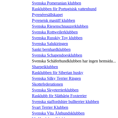
Svenska Pomeranian klubben
Rasklubben för Portugisisk vattenhund
Pyrenéersällskapet
Pyreneisk mastiff klubben
Svenska Riesenschnauzerklubben
Svenska Rottweilerklubben
Svenska Russkiy Toy klubben
Svenska Salukiringen
Sankt bernhardklubben
Svenska Schapendoesklubben
Svenska Schäferhundklubben har ingen hemsida...
Sharpeiklubben
Rasklubben för Siberian husky
Svenska Silky Terrier Ringen
Skottefederationen
Svenska Skyeterrierklubben
Rasklubb för Släthårig Foxterrier
Svenska staffordshire bullterrier klubben
Svart Terrier Klubben
Svenska Vita Älghundsklubben