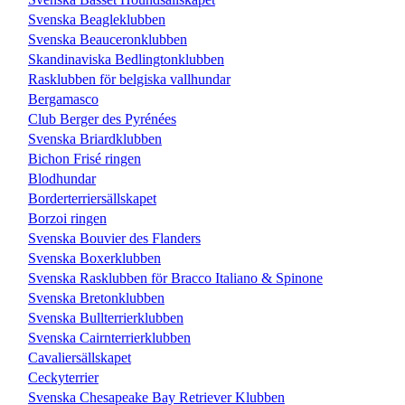
Svenska Beagleklubben
Svenska Beauceronklubben
Skandinaviska Bedlingtonklubben
Rasklubben för belgiska vallhundar
Bergamasco
Club Berger des Pyrénées
Svenska Briardklubben
Bichon Frisé ringen
Blodhundar
Borderterriersällskapet
Borzoi ringen
Svenska Bouvier des Flanders
Svenska Boxerklubben
Svenska Rasklubben för Bracco Italiano & Spinone
Svenska Bretonklubben
Svenska Bullterrierklubben
Svenska Cairnterrierklubben
Cavaliersällskapet
Ceckyterrier
Svenska Chesapeake Bay Retriever Klubben