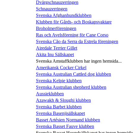
Dvärgschnauzerringen
Schnauzerringen
Svenska Afghanhundklubben
Klubben för Gårds- och Boskapsvaktare
Broholmerföreningen
Ras och Avelsförening för Cane Corso
Svenska Cão da Serra da Estrela föreningen
Airedale Terrier Gillet
Akita Inu Sällskapet
Svenska Amstaffklubben har ingen hemsida...
Amerikansk Cocker Cirkel
Svenska Australian Cattled dog klubben
Svenska Kelpie klubben
Svenska Australian shepherd klubben
Aussieklubben
Azawakh & Sloughi klubben
Svenska Barbet klubben
Svenska Basenjisällskapet
Basset Artésien Normand klubben
Svenska Basset Fauve klubben
Svenska Basset Houndsällskapet har ingen hemsida.